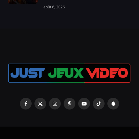
août 6, 2026
Facebook
X
Instagram
Pinterest
YouTube
TikTok
Snapchat
(Twitter)