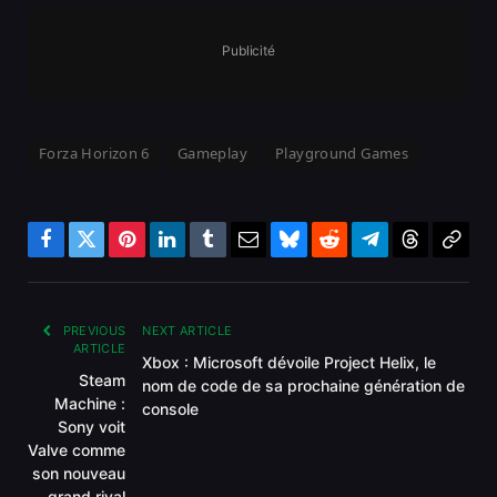
Publicité
Forza Horizon 6
Gameplay
Playground Games
Facebook
Twitter
Pinterest
LinkedIn
Tumblr
Email
Bluesky
Reddit
Telegram
Threads
Copy
Link
PREVIOUS
NEXT ARTICLE
ARTICLE
Xbox : Microsoft dévoile Project Helix, le
Steam
nom de code de sa prochaine génération de
Machine :
console
Sony voit
Valve comme
son nouveau
grand rival