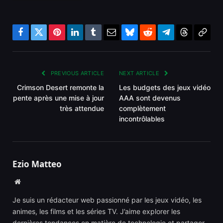
Facebook
Twitter
Pinterest
LinkedIn
Tumblr
Email
Bluesky
Reddit
Telegram
Threads
Copy
Link
PREVIOUS ARTICLE
NEXT ARTICLE
Crimson Desert remonte la
Les budgets des jeux vidéo
pente après une mise à jour
AAA sont devenus
très attendue
complètement
incontrôlables
Ezio Matteo
Website
Je suis un rédacteur web passionné par les jeux vidéo, les
animes, les films et les séries TV. J’aime explorer les
dernières tendances en matière de technologie et partager