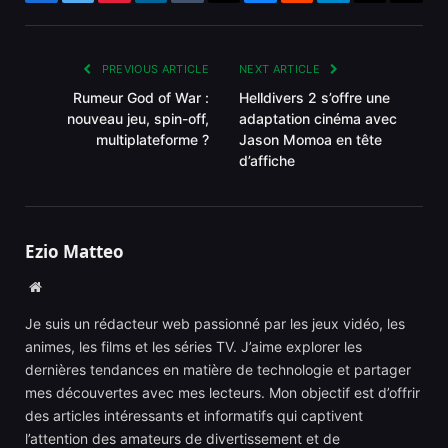
Facebook
Twitter
Pinterest
LinkedIn
Tumblr
Email
Bluesky
Reddit
Telegram
Threads
Copy
Link
PREVIOUS ARTICLE
NEXT ARTICLE
Rumeur God of War :
Helldivers 2 s’offre une
nouveau jeu, spin-off,
adaptation cinéma avec
multiplateforme ?
Jason Momoa en tête
d’affiche
Ezio Matteo
Website
Je suis un rédacteur web passionné par les jeux vidéo, les
animes, les films et les séries TV. J’aime explorer les
dernières tendances en matière de technologie et partager
mes découvertes avec mes lecteurs. Mon objectif est d’offrir
des articles intéressants et informatifs qui captivent
l’attention des amateurs de divertissement et de