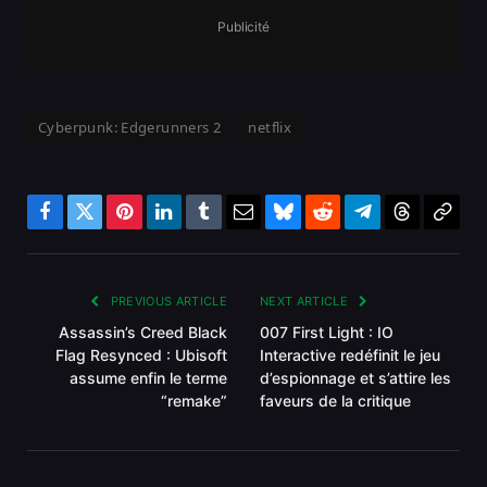
Publicité
Cyberpunk: Edgerunners 2
netflix
Facebook
Twitter
Pinterest
LinkedIn
Tumblr
Email
Bluesky
Reddit
Telegram
Threads
Copy
Link
PREVIOUS ARTICLE
NEXT ARTICLE
Assassin’s Creed Black
007 First Light : IO
Flag Resynced : Ubisoft
Interactive redéfinit le jeu
assume enfin le terme
d’espionnage et s’attire les
“remake”
faveurs de la critique