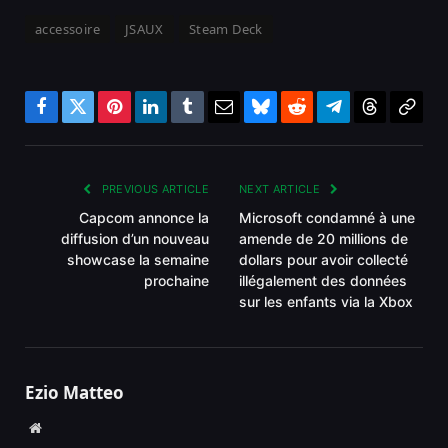
accessoire
JSAUX
Steam Deck
Facebook
Twitter
Pinterest
LinkedIn
Tumblr
Email
Bluesky
Reddit
Telegram
Threads
Copy
Link
PREVIOUS ARTICLE
NEXT ARTICLE
Capcom annonce la
Microsoft condamné à une
diffusion d’un nouveau
amende de 20 millions de
showcase la semaine
dollars pour avoir collecté
prochaine
illégalement des données
sur les enfants via la Xbox
Ezio Matteo
Website