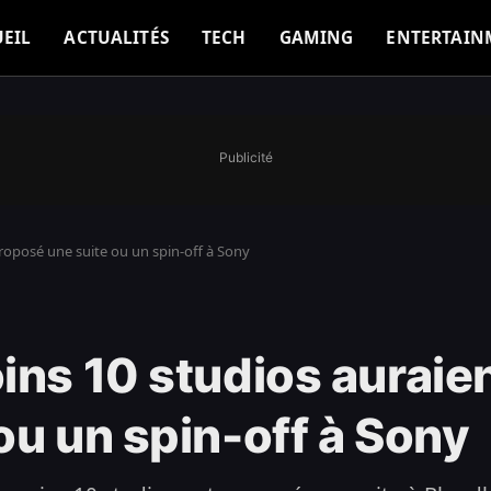
EIL
ACTUALITÉS
TECH
GAMING
ENTERTAIN
Publicité
roposé une suite ou un spin-off à Sony
ins 10 studios auraie
ou un spin-off à Sony