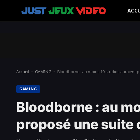
ACCU
Accueil
GAMING
Bloodborne : au moins 10 studios auraient p
-
-
GAMING
Bloodborne : au mo
proposé une suite 