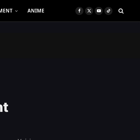
MENT
ANIME
Facebook
X
YouTube
TikTok
(Twitter)
nt