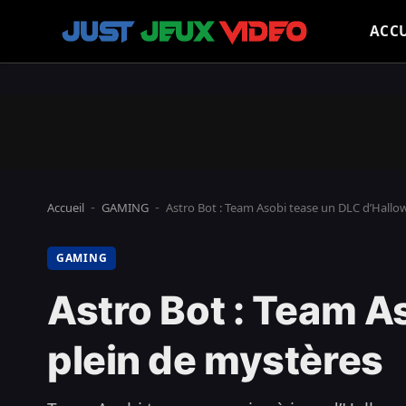
ACCU
Accueil
GAMING
Astro Bot : Team Asobi tease un DLC d’Hallo
-
-
GAMING
Astro Bot : Team A
plein de mystères