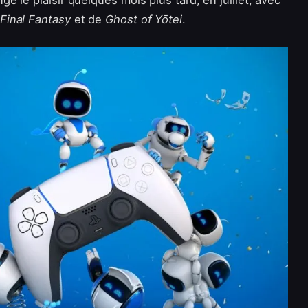
 le plaisir quelques mois plus tard, en juillet, avec
Final Fantasy
et de
Ghost of Yōtei
.