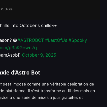
Publicité
rills into October's chills!👀
eason? 🎃
#ASTROBOT
#LastOfUs
#Spooky
r.com/g3aKGnwd7q
eamAsobi)
October 9, 2025
xie d’Astro Bot
t
s’est imposé comme une véritable célébration de
 de plateforme, il s’est transformé au fil des mois en
râce à une série de mises à jour gratuites et