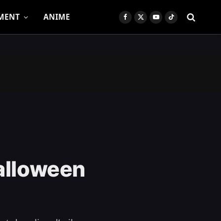
MENT
ANIME
Facebook
X
YouTube
TikTok
(Twitter)
alloween