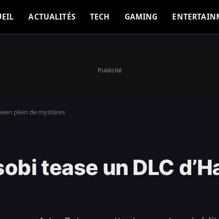
EIL
ACTUALITÉS
TECH
GAMING
ENTERTAIN
Publicité
ween plein de mystères
sobi tease un DLC d’H