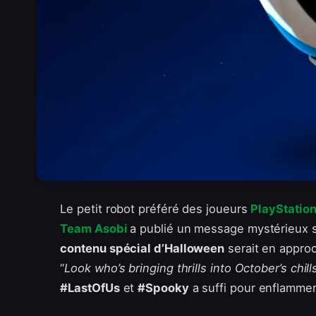
Le petit robot préféré des joueurs
PlayStatio
Team Asobi
a publié un message mystérieux s
contenu spécial d’Halloween
serait en appro
“
Look who’s bringing thrills into October’s chill
#LastOfUs
et
#Spooky
a suffi pour enflamme