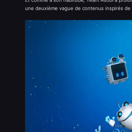
Et comme à son habitude, Team Asobi a prolongé
une deuxième vague de contenus inspirés de