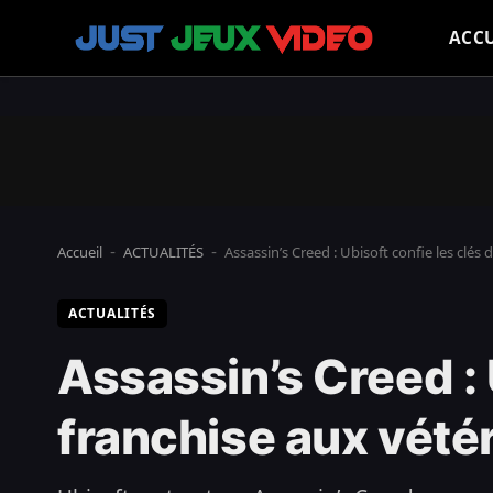
ACCU
Accueil
ACTUALITÉS
Assassin’s Creed : Ubisoft confie les clés 
-
-
ACTUALITÉS
Assassin’s Creed : 
franchise aux vétér