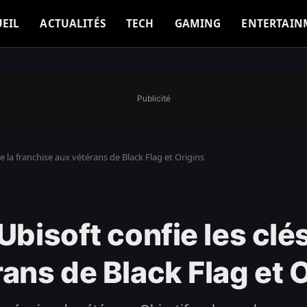
EIL
ACTUALITÉS
TECH
GAMING
ENTERTAIN
Publicité
de la franchise aux vétérans de Black Flag et Origins
Ubisoft confie les clés
ans de Black Flag et 