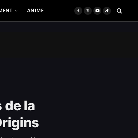
MENT
ANIME
Facebook
X
YouTube
TikTok
(Twitter)
 de la
Origins