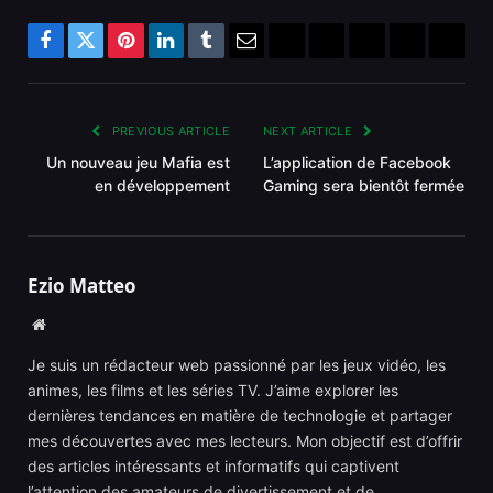
Facebook
Twitter
Pinterest
LinkedIn
Tumblr
Email
Bluesky
Reddit
Telegram
Threads
Copy
Link
PREVIOUS ARTICLE
NEXT ARTICLE
Un nouveau jeu Mafia est
L’application de Facebook
en développement
Gaming sera bientôt fermée
Ezio Matteo
Website
Je suis un rédacteur web passionné par les jeux vidéo, les
animes, les films et les séries TV. J’aime explorer les
dernières tendances en matière de technologie et partager
mes découvertes avec mes lecteurs. Mon objectif est d’offrir
des articles intéressants et informatifs qui captivent
l’attention des amateurs de divertissement et de