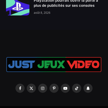
PlayStation pourrait ouvrir la porte à
plus de publicités sur ses consoles
août 8, 2026
Facebook
X
Instagram
Pinterest
YouTube
TikTok
Snapchat
(Twitter)