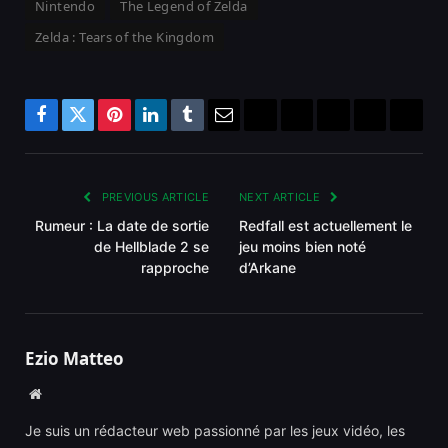
Nintendo
The Legend of Zelda
Zelda : Tears of the Kingdom
Facebook
Twitter
Pinterest
LinkedIn
Tumblr
Email
Bluesky
Reddit
Telegram
Threads
Copy
Link
PREVIOUS ARTICLE
NEXT ARTICLE
Rumeur : La date de sortie
Redfall est actuellement le
de Hellblade 2 se
jeu moins bien noté
rapproche
d’Arkane
Ezio Matteo
Website
Je suis un rédacteur web passionné par les jeux vidéo, les