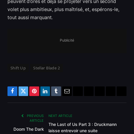
peuvent d’ores et déjà se projeter vers un second
volet plus ambitieux, plus maîtrisé, et, espérons-le,
tout aussi marquant.
Publicité
Shift Up
Stellar Blade 2
Facebook
Twitter
Pinterest
LinkedIn
Tumblr
Email
Bluesky
Reddit
Telegram
Threads
Copy
Link
PREVIOUS
NEXT ARTICLE
ARTICLE
The Last of Us Part 3 : Druckmann
Doom The Dark
laisse entrevoir une suite