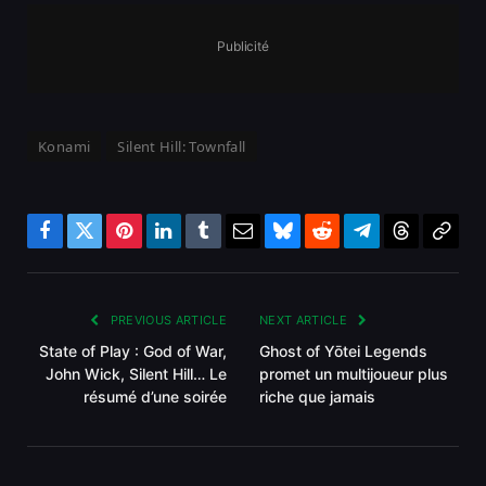
Publicité
Konami
Silent Hill: Townfall
Facebook
Twitter
Pinterest
LinkedIn
Tumblr
Email
Bluesky
Reddit
Telegram
Threads
Copy
Link
PREVIOUS ARTICLE
NEXT ARTICLE
State of Play : God of War,
Ghost of Yōtei Legends
John Wick, Silent Hill… Le
promet un multijoueur plus
résumé d’une soirée
riche que jamais