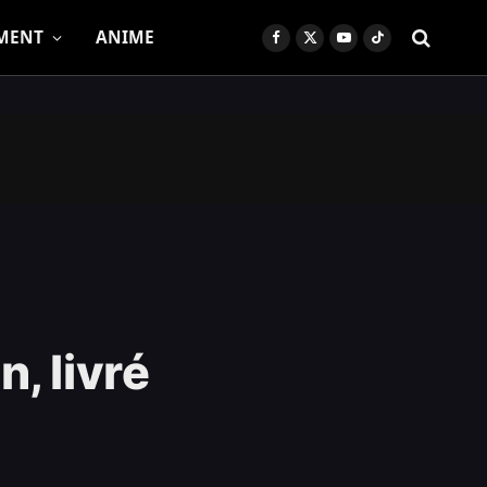
MENT
ANIME
Facebook
X
YouTube
TikTok
(Twitter)
, livré