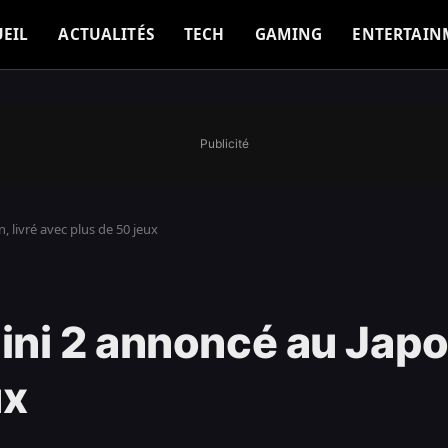
EIL
ACTUALITÉS
TECH
GAMING
ENTERTAIN
Publicité
 livré avec plus de 50 jeux
ni 2 annoncé au Japon
ux