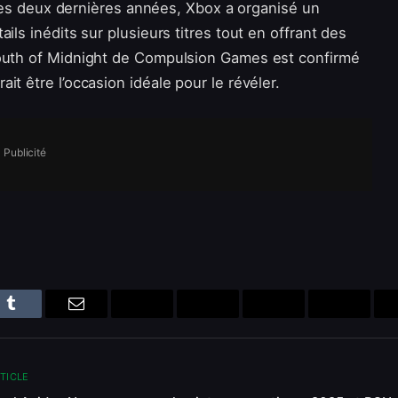
. Les deux dernières années, Xbox a organisé un
ails inédits sur plusieurs titres tout en offrant des
South of Midnight de Compulsion Games est confirmé
t être l’occasion idéale pour le révéler.
Publicité
n
Tumblr
Email
Bluesky
Reddit
Telegram
Threads
RTICLE