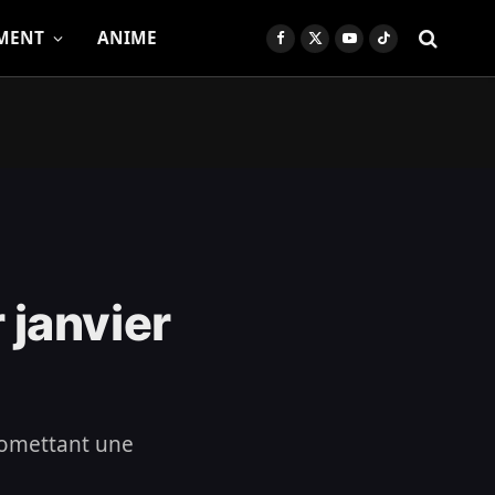
MENT
ANIME
Facebook
X
YouTube
TikTok
(Twitter)
janvier
promettant une