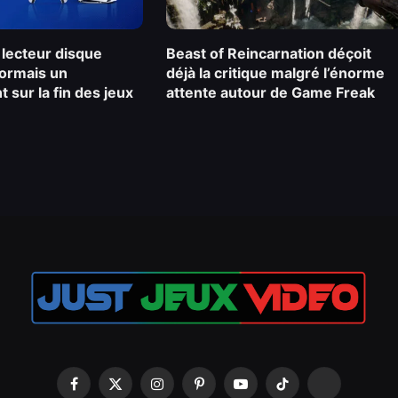
 lecteur disque
Beast of Reincarnation déçoit
sormais un
déjà la critique malgré l’énorme
 sur la fin des jeux
attente autour de Game Freak
Facebook
X
Instagram
Pinterest
YouTube
TikTok
Snapchat