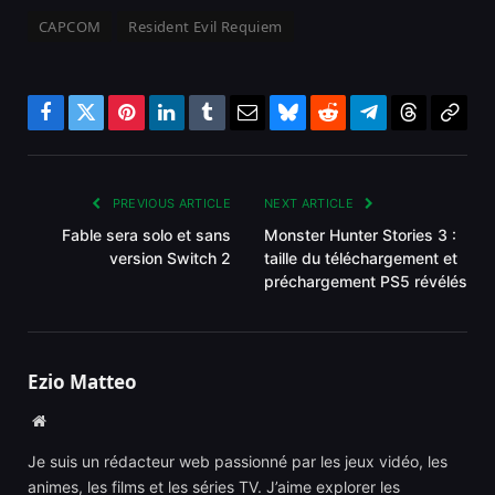
CAPCOM
Resident Evil Requiem
Facebook
Twitter
Pinterest
LinkedIn
Tumblr
Email
Bluesky
Reddit
Telegram
Threads
Copy
Link
PREVIOUS ARTICLE
NEXT ARTICLE
Fable sera solo et sans
Monster Hunter Stories 3 :
version Switch 2
taille du téléchargement et
préchargement PS5 révélés
Ezio Matteo
Website
Je suis un rédacteur web passionné par les jeux vidéo, les
animes, les films et les séries TV. J’aime explorer les