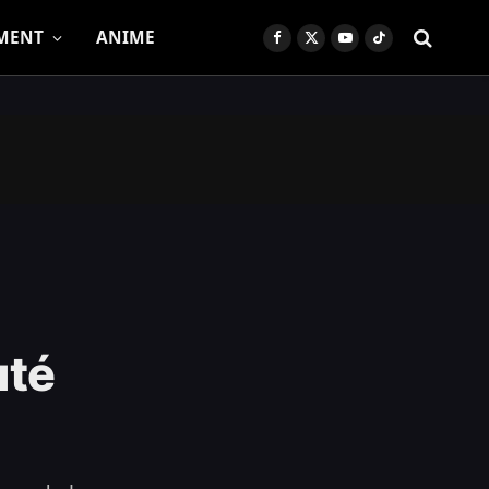
MENT
ANIME
Facebook
X
YouTube
TikTok
(Twitter)
uté