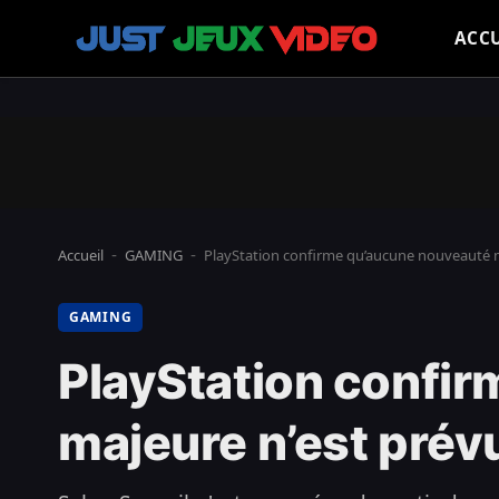
ACCU
Accueil
GAMING
PlayStation confirme qu’aucune nouveauté m
-
-
GAMING
PlayStation confi
majeure n’est pré