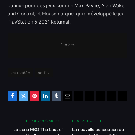
connue pour des jeux comme Max Payne, Alan Wake
and Control, et Housemarque, qui a développé le jeu
PlayStation 5 2021 Returnal.
Publicité
jeux vidéo
netflix
Facebook
Twitter
Pinterest
LinkedIn
Tumblr
Email
Bluesky
Reddit
Telegram
Threads
Copy
Link
PREVIOUS ARTICLE
NEXT ARTICLE
La série HBO The Last of
La nouvelle conception de