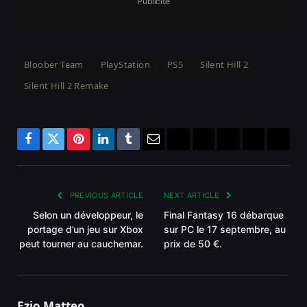
Publicité
Bloober Team
PlayStation
PS5
Silent Hill 2
Silent Hill 2 Remake
Facebook
Twitter
Pinterest
LinkedIn
Tumblr
Email
Bluesky
Reddit
Telegram
Threads
Copy
Link
PREVIOUS ARTICLE
NEXT ARTICLE
Selon un développeur, le
Final Fantasy 16 débarque
portage d’un jeu sur Xbox
sur PC le 17 septembre, au
peut tourner au cauchemar.
prix de 50 €.
Ezio Matteo