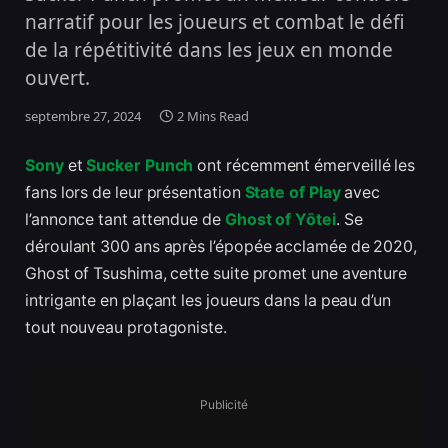
narratif pour les joueurs et combat le défi
de la répétitivité dans les jeux en monde
ouvert.
septembre 27, 2024
2 Mins Read
Sony
et
Sucker Punch
ont récemment émerveillé les
fans lors de leur présentation
State of Play
avec
l’annonce tant attendue de
Ghost of Yōtei
. Se
déroulant 300 ans après l’épopée acclamée de 2020,
Ghost of Tsushima, cette suite promet une aventure
intrigante en plaçant les joueurs dans la peau d’un
tout nouveau protagoniste.
Publicité