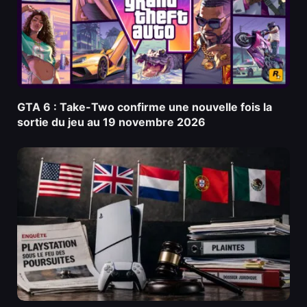
GTA 6 : Take-Two confirme une nouvelle fois la
sortie du jeu au 19 novembre 2026