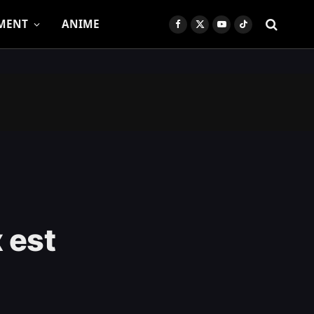
MENT
ANIME
Facebook
X
YouTube
TikTok
(Twitter)
 est