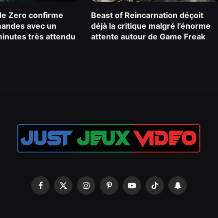
e Zero confirme
Beast of Reincarnation déçoit
andes avec un
déjà la critique malgré l’énorme
 minutes très attendu
attente autour de Game Freak
Facebook
X
Instagram
Pinterest
YouTube
TikTok
Snapchat
(Twitter)