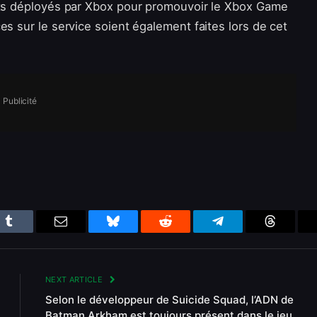
orts déployés par Xbox pour promouvoir le Xbox Game
es sur le service soient également faites lors de cet
Publicité
n
Tumblr
Email
Bluesky
Reddit
Telegram
Threads
NEXT ARTICLE
Selon le développeur de Suicide Squad, l’ADN de
Batman Arkham est toujours présent dans le jeu