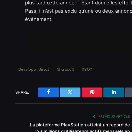
plus tard cette année. » Étant donné les eff
Pass, il n’est pas exclu qu’une ou deux annonc
événement.
Developer Direct
Microsoft
XBOX
SHARE.
Facebook
Twitter
Pinterest
LinkedI
PREVIOUS ARTICLE
La plateforme PlayStation atteint un record de
123 millions d’utilisateurs actifs mensuels en