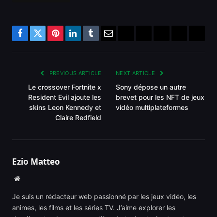
Facebook
Twitter
Pinterest
LinkedIn
Tumblr
Email
Bluesky
Reddit
Telegram
Threads
Copy
Link
PREVIOUS ARTICLE
NEXT ARTICLE
Le crossover Fortnite x
Sony dépose un autre
Resident Evil ajoute les
brevet pour les NFT de jeux
skins Leon Kennedy et
vidéo multiplateformes
Claire Redfield
Ezio Matteo
Website
Je suis un rédacteur web passionné par les jeux vidéo, les
animes, les films et les séries TV. J’aime explorer les