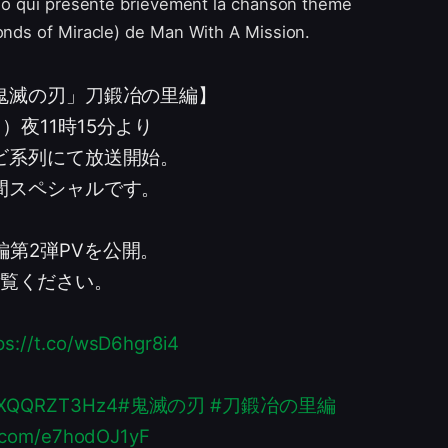
idéo qui présente brièvement la chanson thème
Bonds of Miracle) de Man With A Mission.
鬼滅の刃」刀鍛冶の里編】
）夜11時15分より
ビ系列にて放送開始。
間スペシャルです。
編第2弾PVを公開。
覧ください。
ps://t.co/wsD6hgr8i4
o/XQQRZT3Hz4
#鬼滅の刃
#刀鍛冶の里編
r.com/e7hodOJ1yF