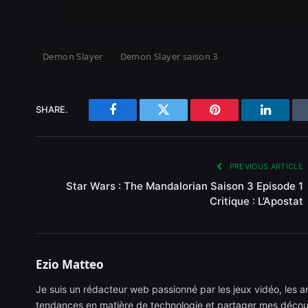
Demon Slayer
Demon Slayer saison 3
SHARE.
Facebook
Twitter
Pinterest
LinkedI
PREVIOUS ARTICLE
Star Wars : The Mandalorian Saison 3 Episode 1
Critique : L’Apostat
Ezio Matteo
Je suis un rédacteur web passionné par les jeux vidéo, les ani
tendances en matière de technologie et partager mes découve