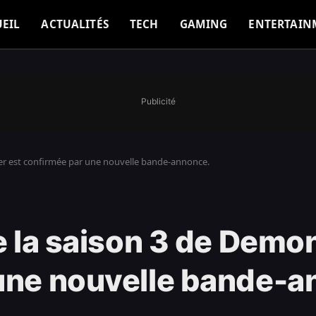
EIL
ACTUALITÉS
TECH
GAMING
ENTERTAIN
Publicité
yer est confirmée par une nouvelle bande-annonce.
e la saison 3 de Demo
 une nouvelle bande-a