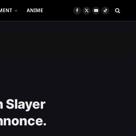
MENT
ANIME
Facebook
X
YouTube
TikTok
(Twitter)
n Slayer
nnonce.