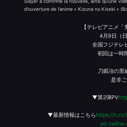
Slayer a confirmé la nouvelle, ainsi qu’une v
d’ouverture de l’anime « Kizuna no Kiseki » (
【テレビアニメ「
4月9日（日
全国フジテレ
初回は一時
刀鍛冶の里
是非ご
▼第2弾PV
htt
▼最新情報はこちら
https://t.c
pic.twitte