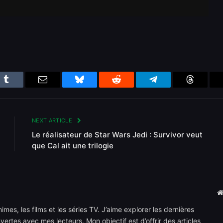
n
Tumblr
Email
Bluesky
Reddit
Telegram
Threads
NEXT ARTICLE
Le réalisateur de Star Wars Jedi : Survivor veut
que Cal ait une trilogie
mes, les films et les séries TV. J’aime explorer les dernières
rtes avec mes lecteurs. Mon objectif est d’offrir des articles