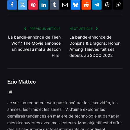
Facebook
Twitter
Pinterest
LinkedIn
Tumblr
Email
Bluesky
Reddit
Telegram
Threads
Copy
Link
PREVIOUS ARTICLE
NEXT ARTICLE
La bande-annonce de Teen
La bande-annonce de
Wolf : The Movie annonce
Donjons & Dragons: Honor
un nouveau mal à Beacon
Among Thieves fait ses
Hills.
débuts au SDCC 2022
Ezio Matteo
Website
Je suis un rédacteur web passionné par les jeux vidéo, les
animes, les films et les séries TV. J’aime explorer les
dernières tendances en matière de technologie et partager
mes découvertes avec mes lecteurs. Mon objectif est d’offrir
des articles intéressants et informatifs qui captivent