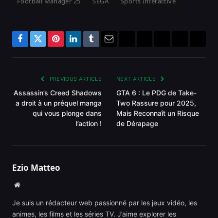
Football Manager 25
SEGA
Sports Interactive
Facebook
Twitter
Pinterest
LinkedIn
Tumblr
Email
Bluesky
Reddit
Telegram
Threads
Copy
Link
PREVIOUS ARTICLE
NEXT ARTICLE
Assassin’s Creed Shadows
GTA 6 : Le PDG de Take-
a droit à un préquel manga
Two Rassure pour 2025,
qui vous plonge dans
Mais Reconnaît un Risque
l’action !
de Dérapage
Ezio Matteo
Website
Je suis un rédacteur web passionné par les jeux vidéo, les
animes, les films et les séries TV. J’aime explorer les