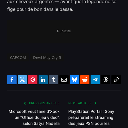
aux cheveux argentés — avant que la légende ne se
fige pour de bon dans le passé.
Publicité
CAPCOM
Devil May Cry 5
Facebook
Twitter
Pinterest
LinkedIn
Tumblr
Email
Bluesky
Reddit
Telegram
Threads
Copy
Link
PREVIOUS ARTICLE
NEXT ARTICLE
Microsoft veut faire d’Xbox
PlayStation Portal : Sony
un “Office du jeu vidéo”,
préparerait le streaming
selon Satya Nadella
des jeux PSN pour les