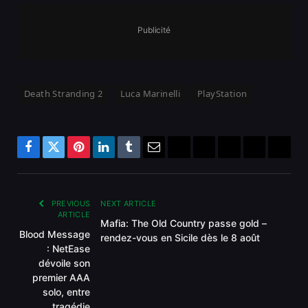
Publicité
Death Stranding 2
Luca Marinelli
PlayStation
Facebook
Twitter
Pinterest
LinkedIn
Tumblr
Email
Bluesky
Reddit
Telegram
Threads
Copy
Link
PREVIOUS
NEXT ARTICLE
ARTICLE
Mafia: The Old Country passe gold –
Blood Message
rendez-vous en Sicile dès le 8 août
: NetEase
dévoile son
premier AAA
solo, entre
tragédie