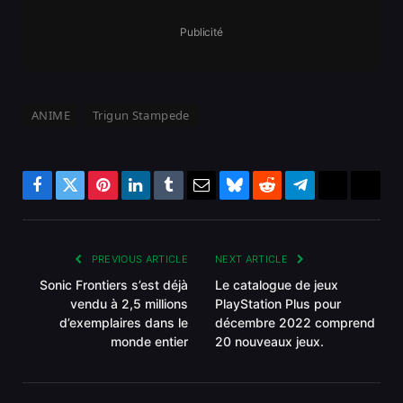
Publicité
ANIME
Trigun Stampede
Facebook
Twitter
Pinterest
LinkedIn
Tumblr
Email
Bluesky
Reddit
Telegram
Threads
Copy
Link
PREVIOUS ARTICLE
NEXT ARTICLE
Sonic Frontiers s’est déjà
Le catalogue de jeux
vendu à 2,5 millions
PlayStation Plus pour
d’exemplaires dans le
décembre 2022 comprend
monde entier
20 nouveaux jeux.