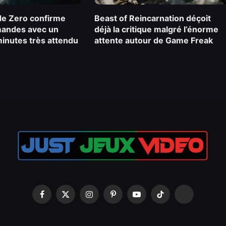
e Zero confirme
Beast of Reincarnation déçoit
andes avec un
déjà la critique malgré l’énorme
 minutes très attendu
attente autour de Game Freak
Facebook
X
Instagram
Pinterest
YouTube
TikTok
Snapchat
(Twitter)