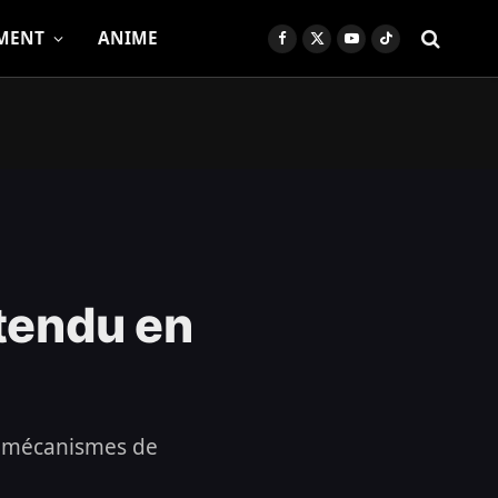
MENT
ANIME
Facebook
X
YouTube
TikTok
(Twitter)
ttendu en
ux mécanismes de