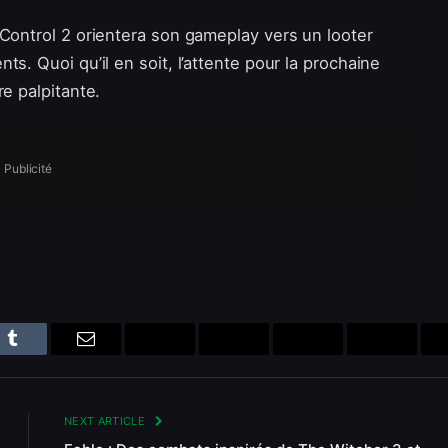
 Control 2 orientera son gameplay vers un looter
s. Quoi qu’il en soit, l’attente pour la prochaine
re palpitante.
Publicité
n
Tumblr
Email
Bluesky
Reddit
Telegram
Threads
NEXT ARTICLE