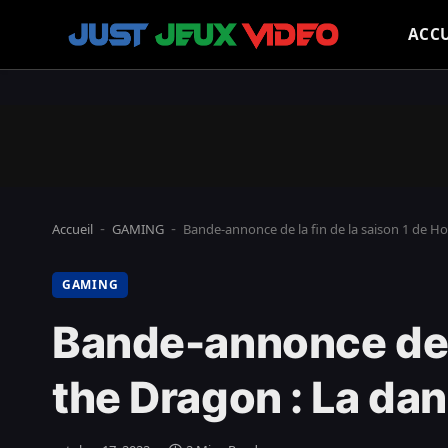
ACCU
Accueil
GAMING
Bande-annonce de la fin de la saison 1 de 
-
-
GAMING
Bande-annonce de l
the Dragon : La d