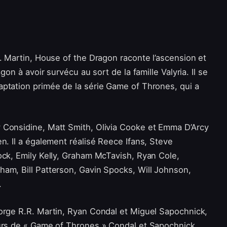
. Martin, House of the Dragon raconte l’ascension et
gon à avoir survécu au sort de la famille Valyria. Il se
ptation primée de la série Game of Thrones, qui a
 Considine, Matt Smith, Olivia Cooke et Emma D’Arcy
n. Il a également réalisé Reece Ifans, Steve
ock, Emily Kelly, Graham McTavish, Ryan Cole,
am, Bill Patterson, Gavin Spocks, Will Johnson,
.
orge R.R. Martin, Ryan Condal et Miguel Sapochnick,
eurs de « Game of Thrones » Condal et Sapochnick.