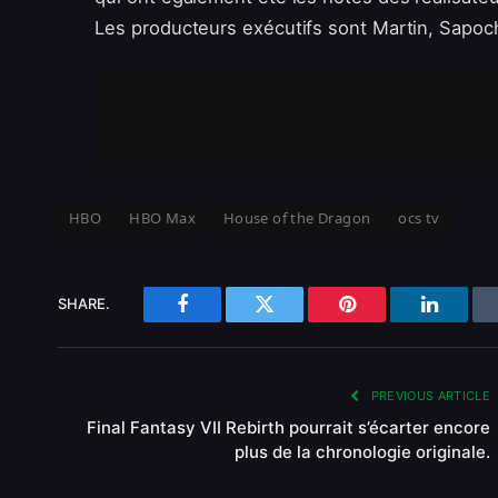
Les producteurs exécutifs sont Martin, Sapoch
HBO
HBO Max
House of the Dragon
ocs tv
SHARE.
Facebook
Twitter
Pinterest
LinkedI
PREVIOUS ARTICLE
Final Fantasy VII Rebirth pourrait s’écarter encore
plus de la chronologie originale.