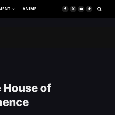
MENT
ANIME
Facebook
X
YouTube
TikTok
(Twitter)
e House of
mence