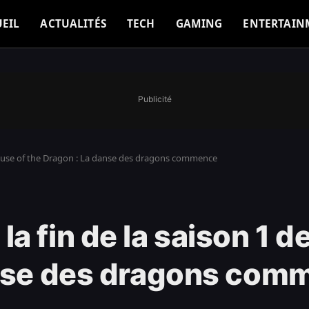
EIL
ACTUALITÉS
TECH
GAMING
ENTERTAIN
Publicité
House of the Dragon : La danse des dragons commence
a fin de la saison 1 d
anse des dragons com