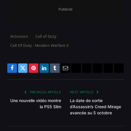
Publicité
Activision
Call of Duty
Call Of Duty : Modern Warfare 3
Facebook
Twitter
Pinterest
LinkedIn
Tumblr
Email
Bluesky
Reddit
Telegram
Threads
Copy
Link
PREVIOUS ARTICLE
NEXT ARTICLE
Une nouvelle vidéo montre
La date de sortie
la PS5 Slim
d’Assassin’s Creed Mirage
avancée au 5 octobre